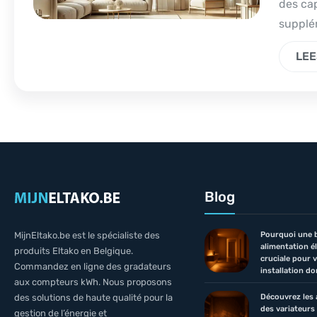
des cap
supplém
LEE
Blog
Pourquoi une 
MijnEltako.be est le spécialiste des
alimentation é
produits Eltako en Belgique.
cruciale pour 
Commandez en ligne des gradateurs
installation d
aux compteurs kWh. Nous proposons
Découvrez les
des solutions de haute qualité pour la
des variateurs
gestion de l’énergie et