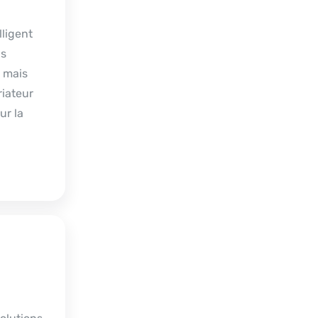
lligent
ns
 mais
riateur
ur la
s