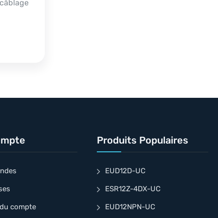
 câblage
ompte
Produits Populaires
ndes
EUD12D-UC
ses
ESR12Z-4DX-UC
 du compte
EUD12NPN-UC