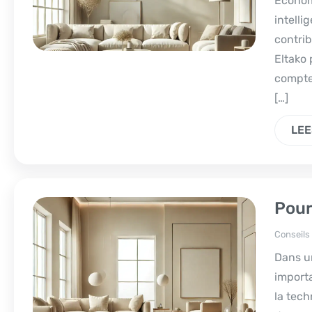
Économi
intelli
contrib
Eltako 
compte
[…]
LEE
Pour
Conseils
Dans un
importa
la tech