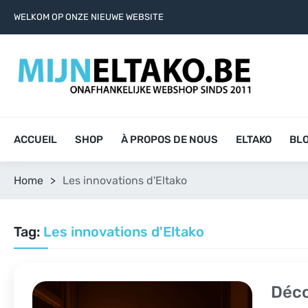
WELKOM OP ONZE NIEUWE WEBSITE
ACCUEIL
SHOP
À PROPOS DE NOUS
ELTAKO
BL
Home
>
Les innovations d'Eltako
Tag:
Les innovations d'Eltako
Déco