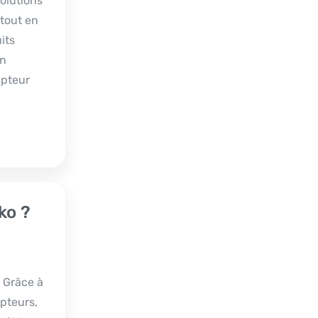
olutions
 tout en
its
un
pteur
ko ?
. Grâce à
pteurs,