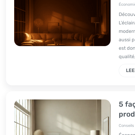
Économie
Découvr
L’éclai
modern
aussi p
est don
qualité,
LEE
5 fa
prod
Conseils