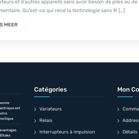
teurs et d’autres appareils sans avoir besoin de piles ou de
entaire. Qu’est-ce qui rend la technologie sans fil […]
S MEER
Catégories
Mon C
bonne
lectrique est
Variateurs
Comma
votre
omotique
Relais
Addres
 avantages
Interrupteurs à impulsion
Détails
 Eltako