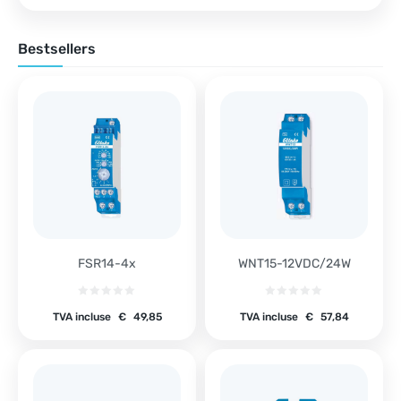
Bestsellers
FSR14-4x
WNT15-12VDC/24W
TVA incluse
€
49,85
TVA incluse
€
57,84