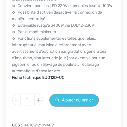
Convient pour les LED 230V dimmables jusqu’à 100W
Possibilité d’activer/désactiver la connexion de
manière centralisée
Extensible jusqu’à 3400W via LUD12-230V
Pas d’impôt minimum
Fonctions supplémentaires telles que relais,
interrupteur à impulsion à retardement avec
avertissement d’extinction par gradation, générateur
d’impulsion, simulateur de jour (par exemple pour un
pigeonnier ou un élevage de poulets…), éclairage
automatique d’escalier, etc…
Fiche technique EUD12D-UC
quantité
-
+
Ajouter au panier
de
EUD12D-
UC
UGS :
4010312109489