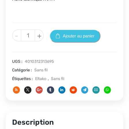
quantité
-
+
Ajouter au panier
de
FAM14
UGS :
4010312313695
Catégorie :
Sans fil
Étiquettes :
Eltako
,
Sans fil
Description