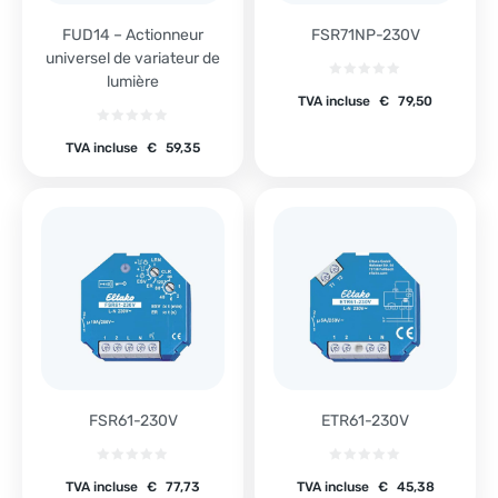
FUD14 – Actionneur
FSR71NP-230V
universel de variateur de
lumière
TVA incluse
€
79,50
TVA incluse
€
59,35
FSR61-230V
ETR61-230V
TVA incluse
€
77,73
TVA incluse
€
45,38