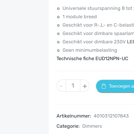
Universele stuurspanning 8 tot
1 module breed
Geschikt voor R-,L- en C-belas
Geschikt voor dimbare spaarlam
Geschikt voor dimbare 230V
LE
Geen minimumbelasting
Technische fiche EUD12NPN-UC
EUD12NPN-
-
+
Toevoegen a
UC
aantal
Artikelnummer:
4010312107843
Categorie:
Dimmers