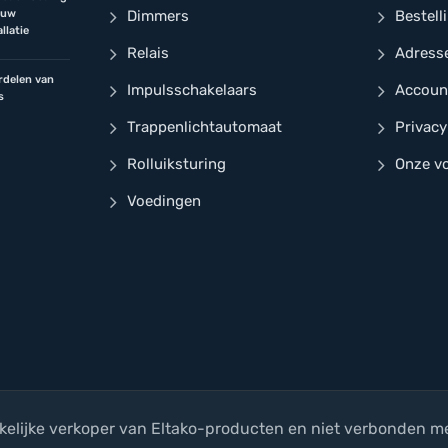
jouw
Dimmers
Bestell
llatie
Relais
Adress
rdelen van
Impulsschakelaars
Accoun
s
Trappenlichtautomaat
Privacy
Rolluiksturing
Onze v
Voedingen
kelijke verkoper van Eltako-producten en niet verbonden me