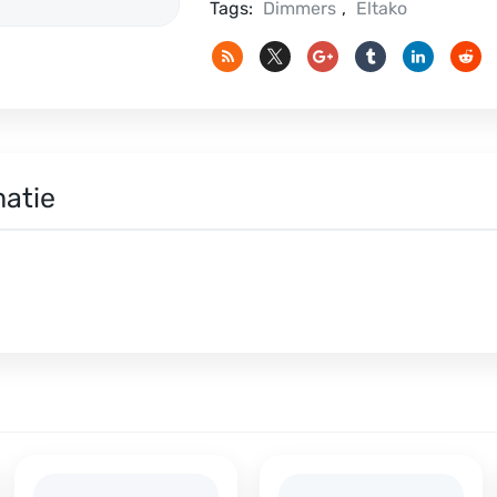
Tags:
Dimmers
,
Eltako
matie