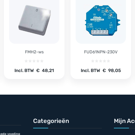
FMH2-ws
FUD61NPN-230V
Incl. BTW
€
48,21
Incl. BTW
€
98,05
Categorieën
Mijn A
ede voeding