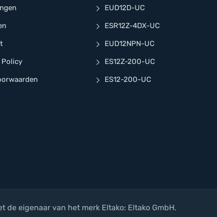
ingen
EUD12D-UC
en
ESR12Z-4DX-UC
t
EUD12NPN-UC
 Policy
ES12Z-200-UC
oorwaarden
ES12-200-UC
t de eigenaar van het merk Eltako: Eltako GmbH.