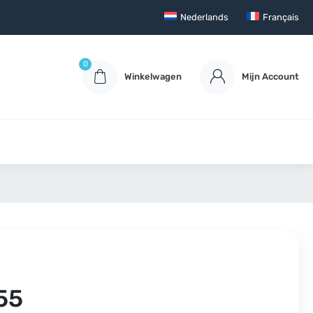
Nederlands
Français
0
Winkelwagen
Mijn Account
55