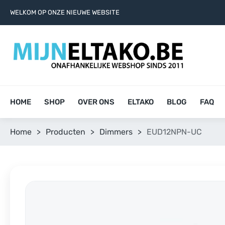
WELKOM OP ONZE NIEUWE WEBSITE
HOME
SHOP
OVER ONS
ELTAKO
BLOG
FAQ
Home
>
Producten
>
Dimmers
>
EUD12NPN-UC