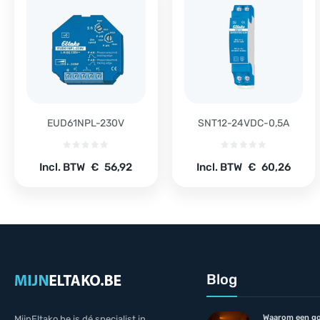
EUD61NPL-230V
SNT12-24VDC-0,5A
Incl. BTW
€
56,92
Incl. BTW
€
60,26
Blog
Waarom een go
MijnEltako.be is dé specialist in