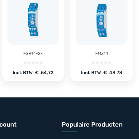
FSR14-2x
FMZ14
Incl. BTW
€
54,72
Incl. BTW
€
48,78
ccount
Populaire Producten