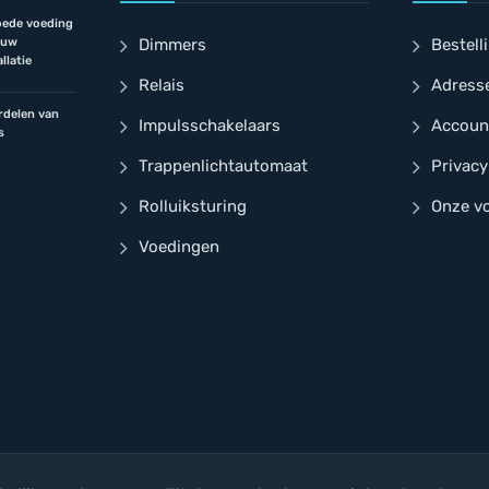
ede voeding
jouw
Dimmers
Bestell
llatie
Relais
Adress
rdelen van
Impulsschakelaars
Accoun
s
Trappenlichtautomaat
Privacy
Rolluiksturing
Onze v
Voedingen