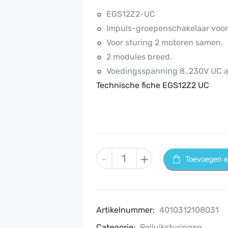
EGS12Z2-UC
Impuls-groepenschakelaar voor 
Voor sturing 2 motoren samen.
2 modules breed.
Voedingsspanning 8..230V UC 
Technische fiche EGS12Z2 UC
EGS12Z2-
-
+
Toevoegen a
UC
aantal
Artikelnummer:
4010312108031
Categorie:
Rolluiksturingen