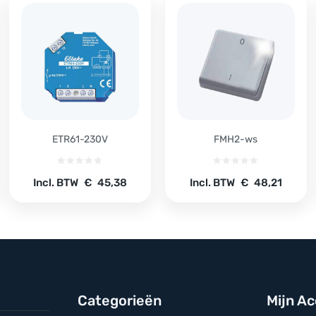
ETR61-230V
FMH2-ws
Incl. BTW
€
45,38
Incl. BTW
€
48,21
Categorieën
Mijn A