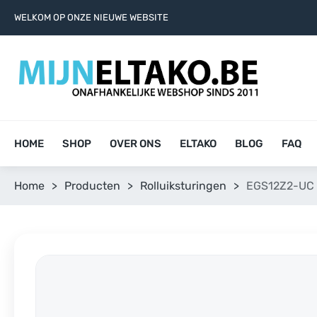
WELKOM OP ONZE NIEUWE WEBSITE
HOME
SHOP
OVER ONS
ELTAKO
BLOG
FAQ
Home
>
Producten
>
Rolluiksturingen
>
EGS12Z2-UC