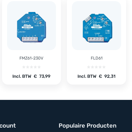
FMZ61-230V
FLD61
Incl. BTW
€
73,99
Incl. BTW
€
92,31
ccount
Populaire Producten