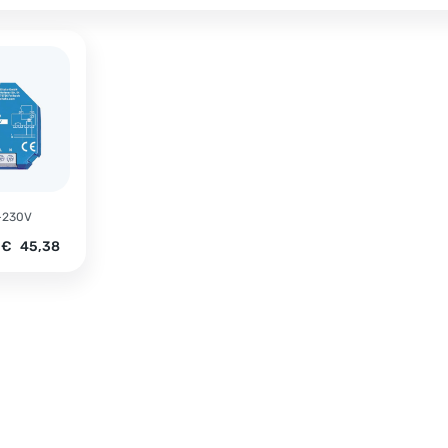
-230V
€
45,38