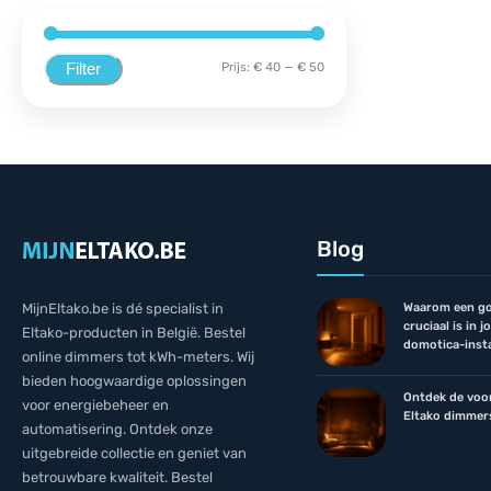
Filter
Prijs:
€ 40
—
€ 50
Blog
Waarom een go
MijnEltako.be is dé specialist in
cruciaal is in 
Eltako-producten in België. Bestel
domotica-insta
online dimmers tot kWh-meters. Wij
bieden hoogwaardige oplossingen
Ontdek de voo
voor energiebeheer en
Eltako dimmer
automatisering. Ontdek onze
uitgebreide collectie en geniet van
betrouwbare kwaliteit. Bestel