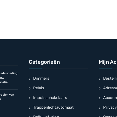
Categorieën
Mijn A
ede voeding
jouw
Dimmers
Bestell
llatie
Relais
Adress
rdelen van
Impulsschakelaars
Accoun
s
Trappenlichtautomaat
Privacy
Rolluiksturing
Onze v