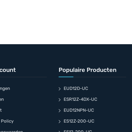
ccount
Populaire Producten
ingen
EUD12D-UC
en
ESR12Z-4DX-UC
t
EUD12NPN-UC
 Policy
ES12Z-200-UC
oorwaarden
ES12-200-UC