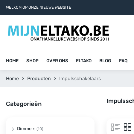
WELKOM OP ONZE NIEUWE WEBSITE
HOME
SHOP
OVER ONS
ELTAKO
BLOG
FAQ
Home
>
Producten
>
Impulsschakelaars
Impulssc
Categorieën
Dimmers
(10)